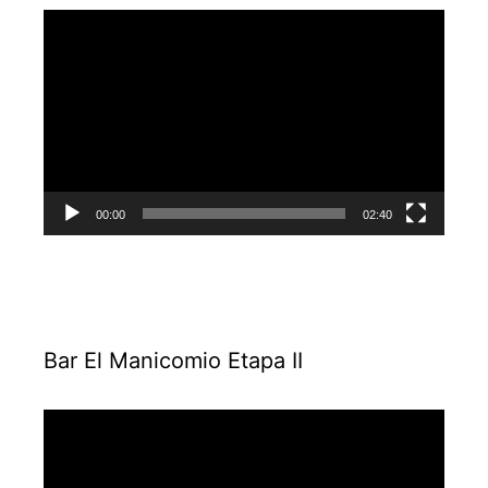
Reproductor
de
vídeo
00:00
02:40
Bar El Manicomio Etapa II
Reproductor
de
vídeo