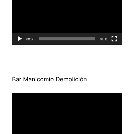
vídeo
00:00
01:11
Bar Manicomio Demolición
Reproductor
de
vídeo