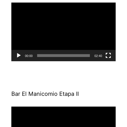
Reproductor
de
vídeo
00:00
02:40
Bar El Manicomio Etapa II
Reproductor
de
vídeo