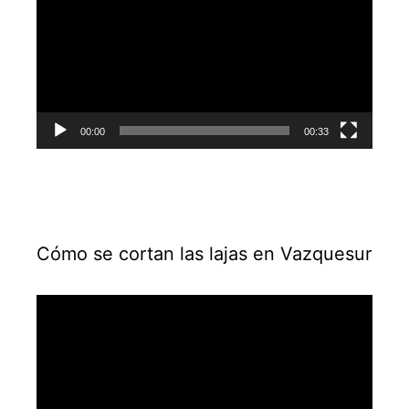
vídeo
00:00
00:33
Cómo se cortan las lajas en Vazquesur
Reproductor
de
vídeo