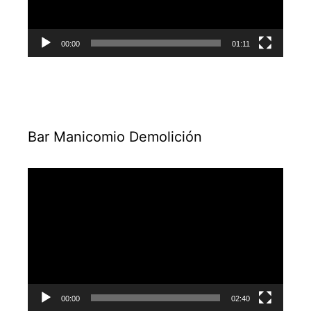
00:00
01:11
Bar Manicomio Demolición
Reproductor
de
vídeo
00:00
02:40