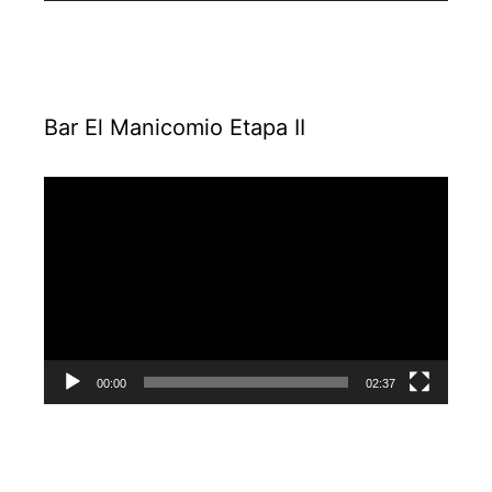
Bar El Manicomio Etapa II
Reproductor
de
vídeo
00:00
02:37