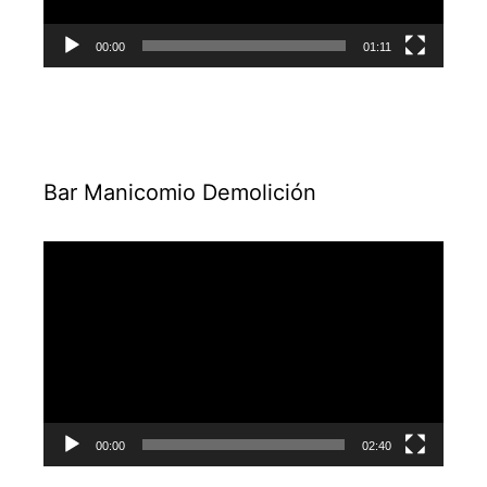
00:00
01:11
Bar Manicomio Demolición
Reproductor
de
vídeo
00:00
02:40