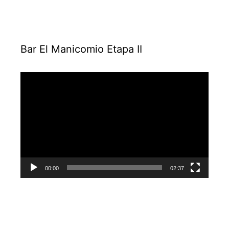
Bar El Manicomio Etapa II
Reproductor
de
vídeo
00:00
02:37